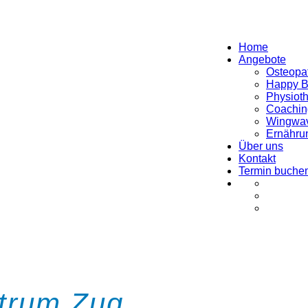
Home
Angebote
Osteopa
Happy 
Physiot
Coachin
Wingwav
Ernähru
Über uns
Kontakt
Termin buche
trum Zug