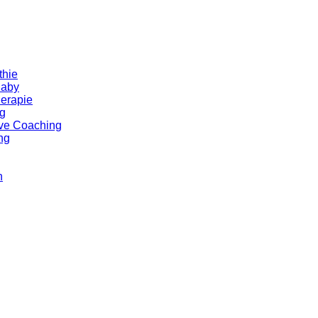
thie
Baby
herapie
g
e Coaching
ng
n