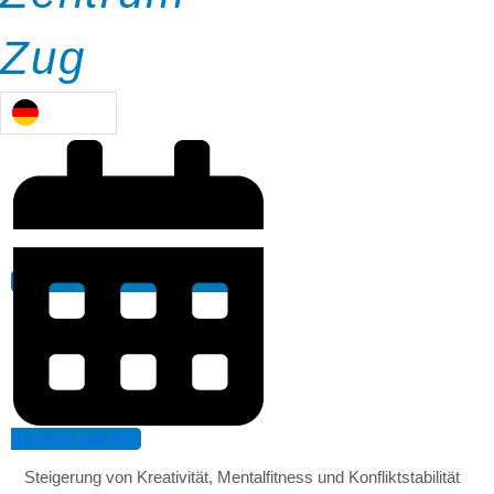
Zug
Erfolge bewegen mit der wingwave-
Methode
Das Erzeugen «wacher» REM-Phasen
Die wingwave-Methode ist ein Leistungs- und Emotions-
Coaching, das für den Coachee spürbar und schnell in
TERMIN BUCHEN
wenigen Sitzungen zum Abbau von Leistungsstress und zur
Steigerung von Kreativität, Mentalfitness und Konfliktstabilität