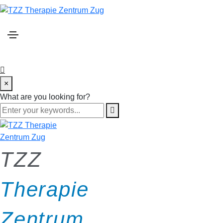
×
What are you looking for?
Wingwave
Coaching
TZZ
Erfolge bewegen mit der wingwave-
Methode
Therapie
Die Anwedungsbereiche
Zentrum